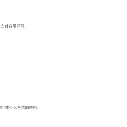
权。
共支付费用即可。
：
减轻或延迟考试的理由。