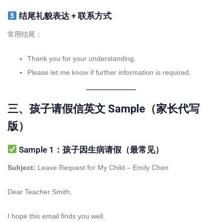
结尾礼貌表达 + 联系方式
常用结尾：
Thank you for your understanding.
Please let me know if further information is required.
三、孩子请假信英文 Sample（家长代写
版）
Sample 1：孩子因生病请假（最常见）
Subject:
Leave Request for My Child – Emily Chen
Dear Teacher Smith,
I hope this email finds you well.